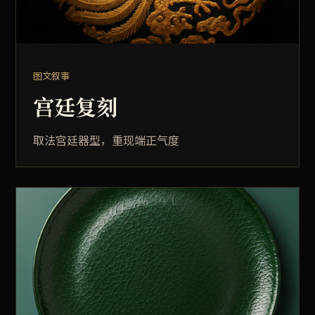
图文叙事
宫廷复刻
取法宫廷器型，重现端正气度