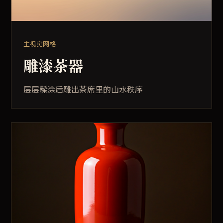
主视觉网格
雕漆茶器
层层髹涂后雕出茶席里的山水秩序