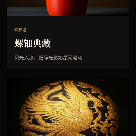
画廊墙
螺钿典藏
贝光入漆，细碎光影如星河流动