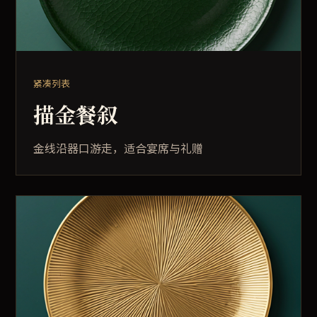
紧凑列表
描金餐叙
金线沿器口游走，适合宴席与礼赠