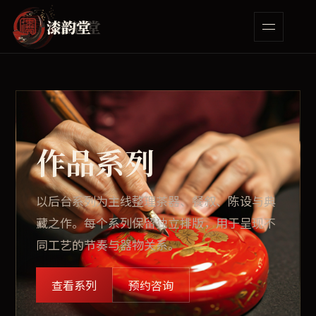
漆韵堂
漆韵堂
作品系列
以后台系列为主线整理茶器、餐叙、陈设与典
藏之作。每个系列保留独立排版，用于呈现不
同工艺的节奏与器物关系。
查看系列
预约咨询